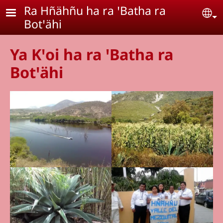
Pasar al contenido principal
Ra Hñähñu ha ra ꞌBatha ra
Se
Botꞌähi
Ya Kꞌoi ha ra ꞌBatha ra
Botꞌähi